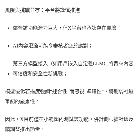
風險與挑戰並存：平台將謹慎推進
儘管該功能潛力巨大，但X平台也承認存在風險：
AI內容氾濫可能令審核者疲於應對；
第三方模型接入（如用戶嵌入自定義LLM）將帶來內容
可信度和安全性新挑戰；
模型優化若過度強調“迎合性”而忽視“準確性”，將削弱社區
筆記的嚴肅性。
因此，X目前僅在小範圍內測試該功能，併計劃根據社區反
饋調整推出節奏。