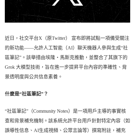
近日，社交平台X（原Twitter） 宣布即將試點一項備受關注
的新功能——允許人工智能（AI）聊天機器人參與生成“社
區筆記”。該舉措由埃隆・馬斯克推動，並整合了其旗下的
Grok 大模型技術，旨在進一步提昇平台內容的準確性、背
景透明度與公共信息素養。
什麼是“社區筆記”？
“社區筆記”（Community Notes）是一項用戶主導的事實核
查和背景補充機制。該系統允許平台用戶針對特定內容（如
誤導性信息、AI生成視頻、公眾言論等）撰寫附註，補充