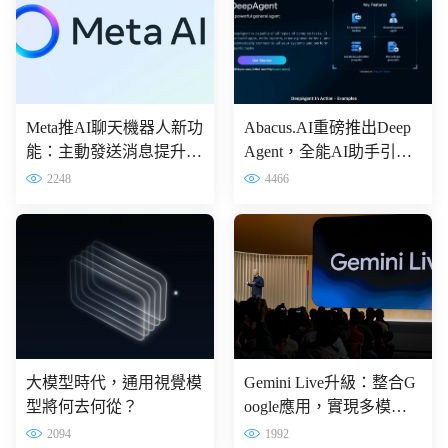
Meta推AI聊天機器人新功
Abacus.AI重磅推出Deep
能：主動發送消息提升互
Agent，全能AI助手引領
動體驗
企業智能化轉型
2248
4466
大模型時代，通用視覺模
Gemini Live升級：整合G
型將何去何從？
oogle應用，實現多模態
智能助手體驗
2094
1992