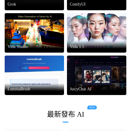
Grok
ComfyUI
Vidu Studio
Vidu 1.5
LuminaBrush
JuicyChat AI
NEW
最新發布 AI