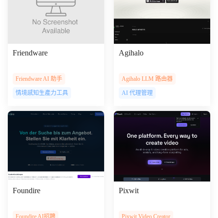
Friendware
Agihalo
Friendware AI 助手
Agihalo LLM 路由器
情境感知生產力工具
AI 代理管理
Foundire
Pixwit
Foundire AI招聘
Pixwit Video Creator