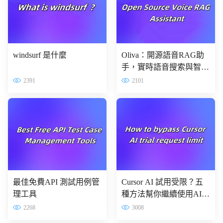
windsurf 是什麼
Oliva：開源語音RAG助
手，實時語音搜索與智能
協作
2391
2101
最佳免費API 測試用例管
Cursor AI 試用受限？五
理工具
種方法幫你繼續使用AI
編程助手
2268
3008