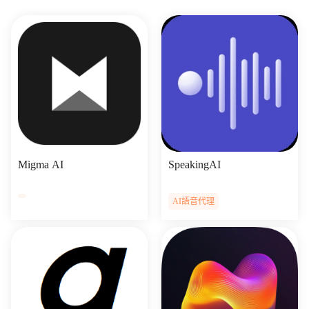
Migma AI
SpeakingAI
AI語音代理