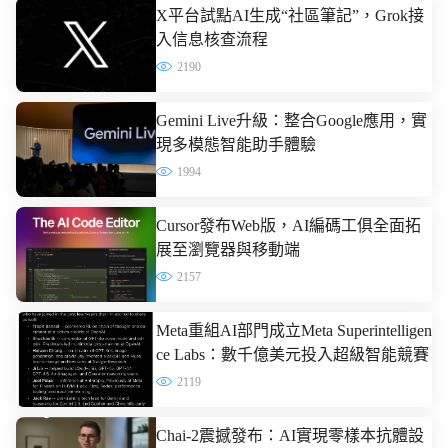
X平台試點AI生成“社區筆記”，Grok接
入信息核查流程
2190
Gemini Live升級：整合Google應用，實
現多模態智能助手體驗
1994
Cursor發布Web版，AI編碼工俱全面拓
展至瀏覽器與移動端
2157
Meta重組AI部門成立Meta Superintelligen
ce Labs：數千億美元投入超級智能競賽
2119
Chai-2震撼發布：AI實現零樣本抗體設