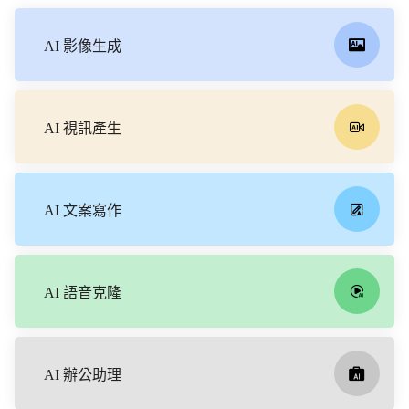
年07
A
月04
b
日
a
AI 影像生成
c
u
s.
A
I
AI 視訊產生
重
磅
推
出
D
AI 文案寫作
e
e
p
A
g
e
AI 語音克隆
n
t，
全
能
AI 辦公助理
A
I
助