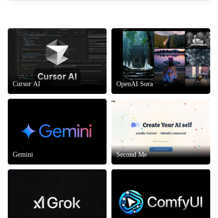
手
引
領
企
業
智
能
化
Cursor AI
OpenAI Sora
轉
型
Gemini
Second Me