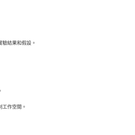
實驗結果和假設。
。
制工作空間。