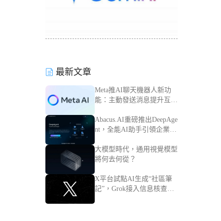
最新文章
Meta推AI聊天機器人新功
能：主動發送消息提升互動
體驗
Abacus.AI重磅推出DeepAge
nt，全能AI助手引領企業智
能化轉型
大模型時代，通用視覺模型
將何去何從？
X平台試點AI生成“社區筆
記”，Grok接入信息核查流
程