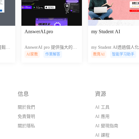
AnswerAI.pro
my Student AI
夠輕鬆創
AnswerAI pro 提供強大的人
my Student AI透過個人
知識
工智慧驅動解決方案，用於
人工智慧輔導幫助學生剋
AI家教
作業解答
教育AI
智能学习助手
動的見
無縫創建和管理複雜的網路
學術挑戰，提供即時回饋
效率和
內容和體驗。
支援以改善學習成果。
信息
資源
，
關於我們
AI 工具
免責聲明
AI 應用
關於隱私
AI 變現指南
AI 課程