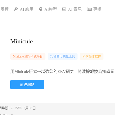
I 課程
AI 應用
AI模型
AI 資訊
專欄
Minicule
Minicule EBV研究平台
知識圖可視化工具
科學協作軟件
用Minicule研究來增強您的EBV研究 - 將數據轉換為
前往網站
錄時間:
2025年07月03日