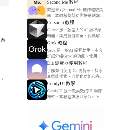
Second Me 教程
歡迎來到Second Me 創作體驗頁
面！本教程將幫助你快速創建並
優化你的第二個數字身份。
Cursor ai 教程
Cursor 是一款強大的AI 編程編
輯器，集成智能補全、代碼解釋
現過
與調試功能。本文詳解Cursor 的
Grok 教程
核心功能與使用方法。
Grok 是一款AI 編程助手。本文
詳細介紹Grok 的功能、使用方
法及實用技巧，助你提升編程效
Dia 瀏覽器使用教程
率。
了解如何使用Dia 瀏覽器，探索
其智能搜索、自動化功能和多任
率。
務整合，讓你的上網體驗更加高
ComfyUI 教學
效。
ComfyUI 是一款高效的UI 開發
框架。本教程詳細介紹ComfyUI
的功能、組件和實用技巧。