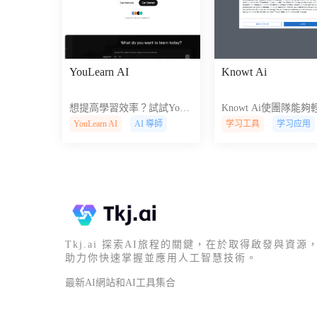
YouLearn AI
Knowt Ai
想提高學習效率？試試YouL
Knowt Ai使團隊能
earn！這款AI 工具能幫助你
建和管理引人入勝的
YouLearn AI
AI 導師
学习工具
学习应用
快速理解複雜概念、總結講
庫，透過人工智慧驅
座內容，並提供個人指導。
解和自動化提高團隊
協作。
Tkj.ai 探索AI旅程的關鍵，在於取得啟發與資源
助力你快速掌握並應用人工智慧技術。
最新AI網站和AI工具集合