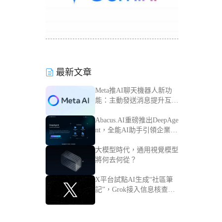
最新文章
Meta推AI聊天機器人新功
能：主動發送消息提升互動
體驗
Abacus.AI重磅推出DeepAge
nt，全能AI助手引領企業智
能化轉型
大模型時代，通用視覺模型
將何去何從？
X平台試點AI生成“社區筆
記”，Grok接入信息核查流
程