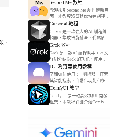
Second Me 教程
歡迎來到Second Me 創作體驗頁
面！本教程將幫助你快速創建並
優化你的第二個數字身份。
Cursor ai 教程
Cursor 是一款強大的AI 編程編
輯器，集成智能補全、代碼解釋
視頻，
與調試功能。本文詳解Cursor 的
Grok 教程
核心功能與使用方法。
Grok 是一款AI 編程助手。本文
詳細介紹Grok 的功能、使用方
法及實用技巧，助你提升編程效
Dia 瀏覽器使用教程
率。
了解如何使用Dia 瀏覽器，探索
其智能搜索、自動化功能和多任
務整合，讓你的上網體驗更加高
ComfyUI 教學
效。
ComfyUI 是一款高效的UI 開發
框架。本教程詳細介紹ComfyUI
的功能、組件和實用技巧。