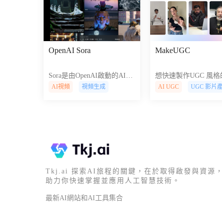
OpenAI Sora
MakeUGC
Sora是由OpenAI啟動的AI視
想快速製作UGC 風
頻生成模型，它可以根據用
廣告？試試MakeUGC 
AI視頻
視頻生成
AI UGC
UGC 影片
戶提供的文本，圖像或視頻
自動生成劇本、頭像
生成視頻。
頻，無需真人出鏡，
作成本。
Tkj.ai 探索AI旅程的關鍵，在於取得啟發與資源
助力你快速掌握並應用人工智慧技術。
最新AI網站和AI工具集合