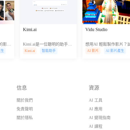
Kimi.ai
Vidu Studio
格的影片
Kimi.ai是一位聰明的助手，
想用AI 輕鬆製作影片？
！ AI
可以快速閱讀最多200,000個
Vidu Studio ！只需輸入
產生
Kimi.ai
智能助手
AI 影片
AI 影片產生
和視
字的文字，支持Web瀏覽，
或上傳圖片，即可快速產
降低製
並為各種用途轉錄音頻。
高品質影片內容。
信息
資源
，
關於我們
AI 工具
免責聲明
AI 應用
關於隱私
AI 變現指南
AI 課程