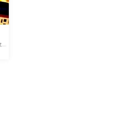
試試
文字
生