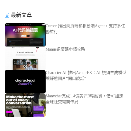
最新文章
Cursor 推出網頁端和移動端Agent，支持多任
務並行
Manus邀請碼申請攻略
Character.AI 推出AvatarFX：AI 視頻生成模型
讓靜態圖片“開口說話”
Manychat完成1.4億美元B輪融資，借AI加速
全球社交電商佈局